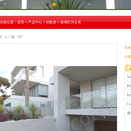
当前位置：
首页
>
产品中心
>
扶配类
>
玻璃拦河企夹
上一篇：
B7
名
分