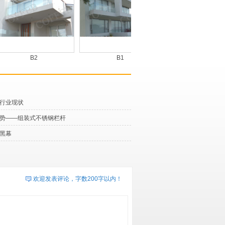
B2
B1
B3
行业现状
势——组装式不锈钢栏杆
黑幕
欢迎发表评论，字数200字以内！