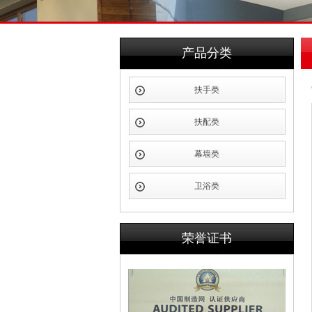
产品分类
扶手类
扶配类
幕墙类
卫浴类
荣誉证书