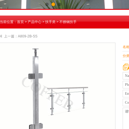
当前位置：
首页
>
产品中心
>
扶手类
>
不锈钢扶手
上一篇：
A809-2B-SS
名
分