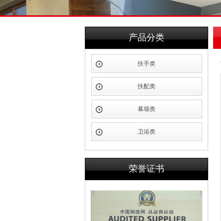
产品分类
扶手类
扶配类
幕墙类
卫浴类
荣誉证书