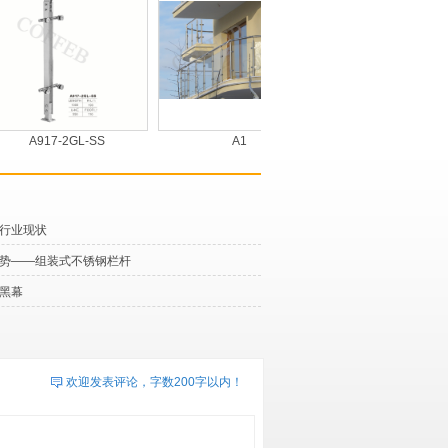
A917-2GL-SS
A1
A4
行业现状
势——组装式不锈钢栏杆
黑幕
欢迎发表评论，字数200字以内！